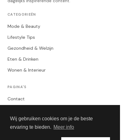
dagelijks inspirerende content.
CATEGORIEËN
Mode & Beauty
Lifestyle Tips
Gezondheid & Welzijn
Eten & Drinken
Wonen & Interieur
PAGINA'S
Contact
Privacybeleid
Wij gebruiken cookies om je de beste
Algemene Voorwaarden
ervaring te bieden.
Meer info
Adverteren