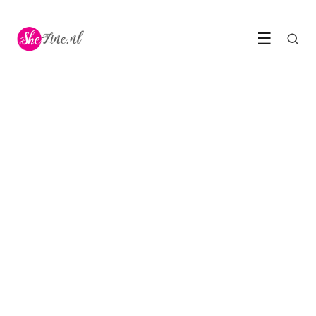
☰
LIFESTYLE TIPS
Hoe je dromen tot
werkelijkheid maken met
motivatie
14 February 2022
·
4 min leestijd