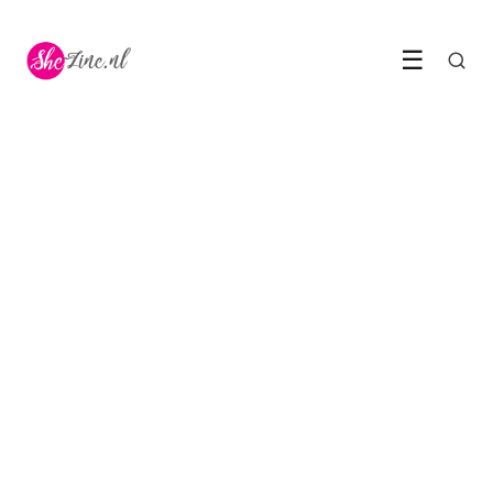
☰
LIFESTYLE TIPS
Waarom zoveel vrouwen nu
bewust alleen op vakantie
gaan
10 June 2026
·
6 min leestijd